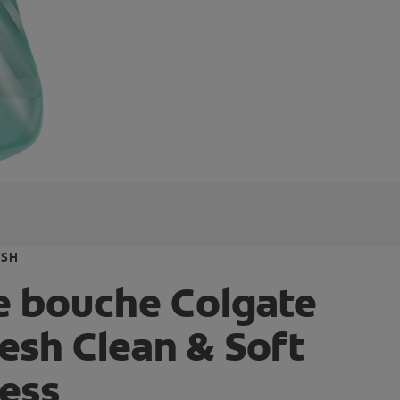
ESH
e bouche Colgate
esh Clean & Soft
ess