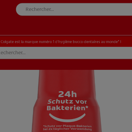
E BLANCHEUR SUR MESURE
RECHERCHE DES SOLUTIONS IDÉALES
INE BLANCHEUR SUR MESURE
RECHERCHE DES SOLUTIONS IDÉALES
Colgate est la marque numéro 1 d’hygiène bucco-dentaires au monde* !