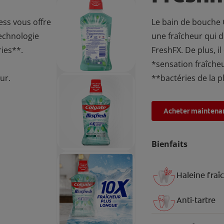
ss vous offre
Le bain de bouche 
technologie
une fraîcheur qui d
ries**.
FreshFX. De plus, i
*sensation fraîche
ur.
**bactéries de la pl
Acheter maintena
Bienfaits
Haleine fraî
Anti-tartre