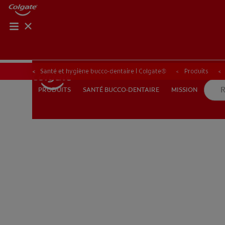
ROUTIN
ROUT
Santé et hygiène bucco-dentaire | Colgate®
Produits
SANTÉ BUCCO-DENTAIRE
MISSION
PRODUITS
PRODUITS
SANTÉ BUCCO-DENTAIRE
MISSION
POUR LES PROFESSIONNELS
FR (FR)
S’INSCRIRE