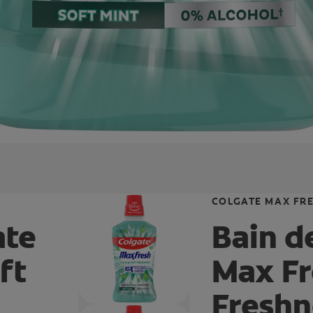
COLGATE MAX FR
ate
Bain d
ft
Max Fr
Freshn