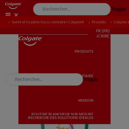
Toggle
Santé et hygiène bucco-dentaire | Colgate®
Produits
Colgate 
POUR LES PROFESSIONNELS
FR (FR)
S’INSCRIRE
PRODUITS
PRODUITS
SANTÉ BUCCO-DENTAIRE
Toggle
SANTÉ BUCCO-DENTAIRE
MISSION
ROUTINE BLANCHEUR SUR MESURE
MISSION
RECHERCHE DES SOLUTIONS IDÉALES