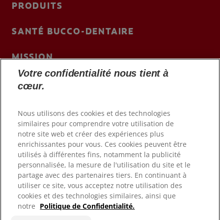
PRODUITS
SANTÉ BUCCO-DENTAIRE
MISSION
Votre confidentialité nous tient à
BILAN DE SANTÉ BUCCO-DENTAIRE
cœur.
RECHERCHE DES SOLUTIONS IDÉALES
Nous utilisons des cookies et des technologies
ABONNEZ-VOUS
similaires pour comprendre votre utilisation de
notre site web et créer des expériences plus
NOUS CONTACTER
enrichissantes pour vous. Ces cookies peuvent être
FR (FR)
utilisés à différentes fins, notamment la publicité
personnalisée, la mesure de l'utilisation du site et le
https://www.colgateprofessional.fr
partage avec des partenaires tiers. En continuant à
utiliser ce site, vous acceptez notre utilisation des
cookies et des technologies similaires, ainsi que
notre
Politique de Confidentialité.