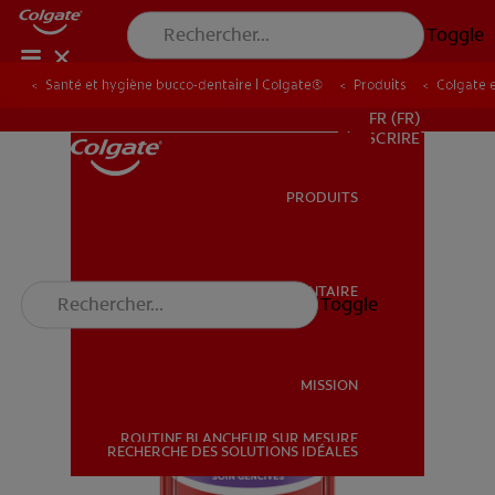
Toggle
Santé et hygiène bucco-dentaire | Colgate®
Produits
Colgate 
POUR LES PROFESSIONNELS
FR (FR)
S’INSCRIRE
PRODUITS
PRODUITS
SANTÉ BUCCO-DENTAIRE
Toggle
SANTÉ BUCCO-DENTAIRE
MISSION
ROUTINE BLANCHEUR SUR MESURE
MISSION
RECHERCHE DES SOLUTIONS IDÉALES