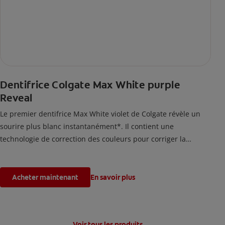
Dentifrice Colgate Max White purple
Reveal
Le premier dentifrice Max White violet de Colgate révèle un
sourire plus blanc instantanément*. Il contient une
technologie de correction des couleurs pour corriger la
couleur jaune des dents et est sans danger pour votre émail.
*L'effet est temporaire.
Acheter maintenant
En savoir plus
Voir tous les produits