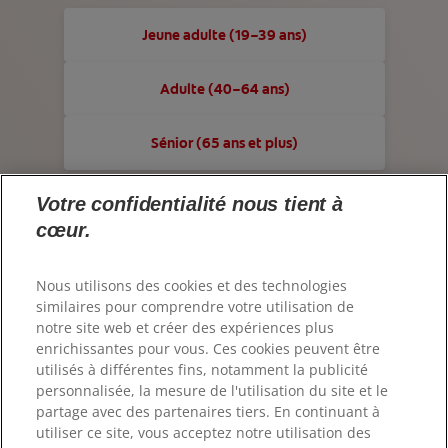
ABONNEZ-VOUS
ROUTINE BLANCHEUR SUR MESURE
Jeune adulte (19–39 ans)
NOUS CONTACTER
RECHERCHE DES SOLUTIONS IDÉALES
FR (FR)
Adulte (40–64 ans)
https://www.colgateprofessional.fr
POUR LES PROFESSIONNELS
Sénior (65 ans et plus)
FR (FR)
Votre confidentialité nous tient à
S’INSCRIRE
cœur.
Nous utilisons des cookies et des technologies
similaires pour comprendre votre utilisation de
notre site web et créer des expériences plus
enrichissantes pour vous. Ces cookies peuvent être
utilisés à différentes fins, notamment la publicité
© 2026 Colgate-Palmolive Company. Tous droits réservés.
personnalisée, la mesure de l'utilisation du site et le
partage avec des partenaires tiers. En continuant à
Conditions d'utilisation
utiliser ce site, vous acceptez notre utilisation des