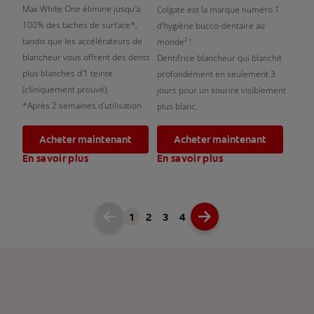
Max White One élimine jusqu'à
Colgate est la marque numéro 1
100% des taches de surface*,
d'hygiène bucco-dentaire au
tandis que les accélérateurs de
monde² !
blancheur vous offrent des dents
Dentifrice blancheur qui blanchit
plus blanches d'1 teinte
profondément en seulement 3
(cliniquement prouvé).
jours pour un sourire visiblement
*Après 2 semaines d'utilisation
plus blanc.
Acheter maintenant
Acheter maintenant
En savoir plus
En savoir plus
1
2
3
4