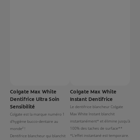
Colgate Max White
Colgate Max White
Dentifrice Ultra Soin
Instant Dentifrice
Sensibilité
Le dentifrice blancheur Colgate
Max White Instant blanchit
Colgate est la marque numéro 1
instantanément* et élimine jusqu'à
d'hygiène bucco-dentaire au
100% des taches de surface**
monde² !
*L'effet instantané est temporaire.
Dentifrice blancheur qui blanchit