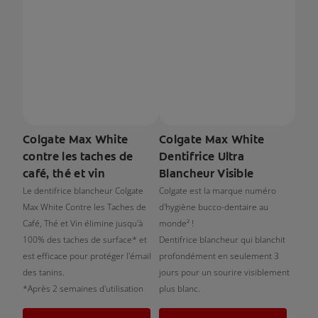
Colgate Max White
Colgate Max White
contre les taches de
Dentifrice Ultra
café, thé et vin
Blancheur Visible
Le dentifrice blancheur Colgate
Colgate est la marque numéro
Max White Contre les Taches de
d'hygiène bucco-dentaire au
Café, Thé et Vin élimine jusqu'à
monde² !
100% des taches de surface* et
Dentifrice blancheur qui blanchit
est efficace pour protéger l'émail
profondément en seulement 3
des tanins.
jours pour un sourire visiblement
*Après 2 semaines d'utilisation
plus blanc.