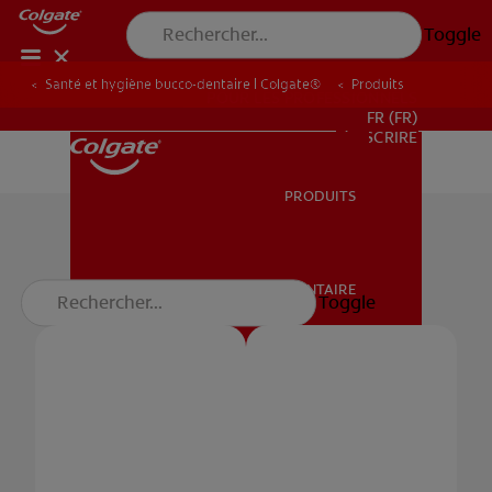
Toggle
Santé et hygiène bucco-dentaire | Colgate®
Produits
POUR LES PROFESSIONNELS
FR (FR)
S’INSCRIRE
PRODUITS
PRODUITS
Dentifrice
SANTÉ BUCCO-DENTAIRE
Toggle
SANTÉ BUCCO-DENTAIRE
MISSION
ROUTINE BLANCHEUR SUR MESURE
MISSION
RECHERCHE DES SOLUTIONS IDÉALES