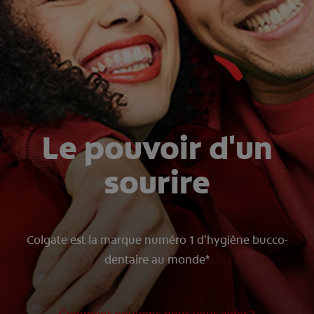
ROUTINE BLANCHEUR SUR MESURE
RECHERCHE DES SOLUTIONS IDÉALES
POUR LES PROFESSIONNELS
FR (FR)
Le pouvoir d'un
S’INSCRIRE
sourire
Colgate est la marque numéro 1 d’hygiène bucco-
dentaire au monde*