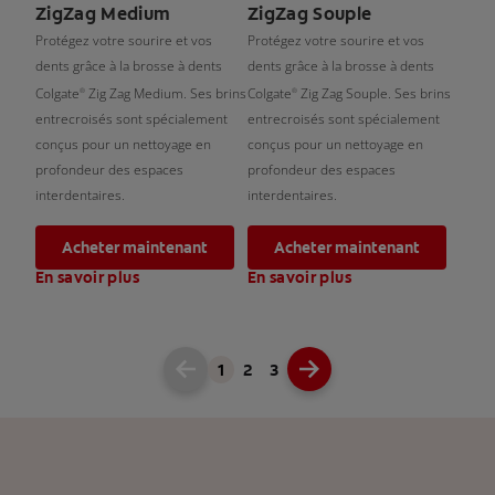
ZigZag Medium
ZigZag Souple
Protégez votre sourire et vos
Protégez votre sourire et vos
dents grâce à la brosse à dents
dents grâce à la brosse à dents
Colgate
Zig Zag Medium. Ses brins
Colgate
Zig Zag Souple. Ses brins
®
®
entrecroisés sont spécialement
entrecroisés sont spécialement
conçus pour un nettoyage en
conçus pour un nettoyage en
profondeur des espaces
profondeur des espaces
interdentaires.
interdentaires.
Acheter maintenant
Acheter maintenant
En savoir plus
En savoir plus
1
2
3