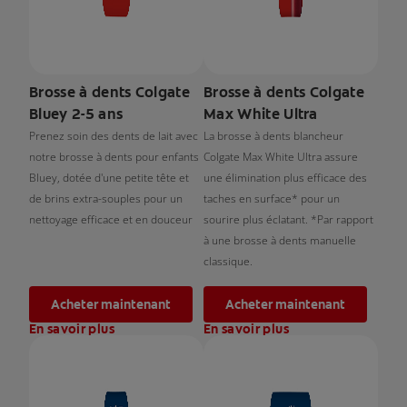
Brosse à dents Colgate
Brosse à dents Colgate
Bluey 2-5 ans
Max White Ultra
Prenez soin des dents de lait avec
La brosse à dents blancheur
notre brosse à dents pour enfants
Colgate Max White Ultra assure
Bluey, dotée d'une petite tête et
une élimination plus efficace des
de brins extra-souples pour un
taches en surface* pour un
nettoyage efficace et en douceur
sourire plus éclatant. *Par rapport
à une brosse à dents manuelle
classique.
Acheter maintenant
Acheter maintenant
En savoir plus
En savoir plus