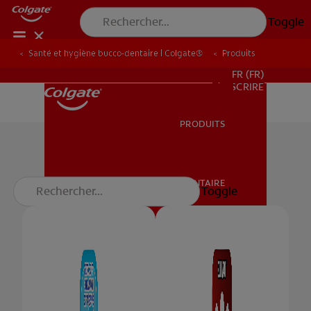
Toggle
Santé et hygiène bucco-dentaire | Colgate®
Produits
POUR LES PROFESSIONNELS
FR (FR)
S’INSCRIRE
PRODUITS
PRODUITS
Brosse à dents
SANTÉ BUCCO-DENTAIRE
Toggle
SANTÉ BUCCO-DENTAIRE
MISSION
ROUTINE BLANCHEUR SUR MESURE
MISSION
RECHERCHE DES SOLUTIONS IDÉALES