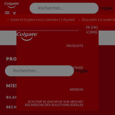
Toggle
Santé et hygiène bucco-dentaire | Colgate®
Éducation à la santé 
POUR LES PROFESSIONNELS
FR (FR)
S’INSCRIRE
PRODUITS
PRODUITS
PRODUITS
SANTÉ BUCCO-DENTAIRE
Toggle
SANTÉ BUCCO-DENTAIRE
SANTÉ BUCCO-DENTAIRE
MISSION
MISSION
BILAN DE SANTÉ BUCCO-DENTAIRE
ROUTINE BLANCHEUR SUR MESURE
MISSION
RECHERCHE DES SOLUTIONS IDÉALES
RECHERCHE DES SOLUTIONS IDÉALES