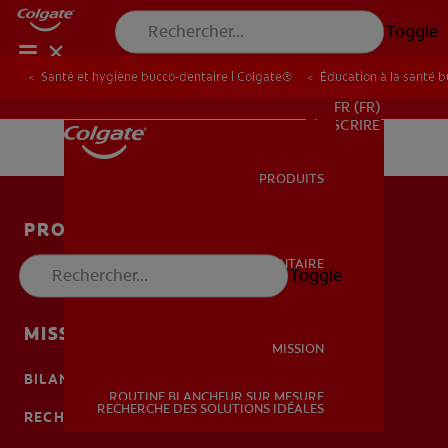
Toggle
Santé et hygiène bucco-dentaire | Colgate®
Éducation à la santé 
POUR LES PROFESSIONNELS
FR (FR)
S’INSCRIRE
PRODUITS
PRODUITS
PRODUITS
SANTÉ BUCCO-DENTAIRE
Toggle
SANTÉ BUCCO-DENTAIRE
SANTÉ BUCCO-DENTAIRE
MISSION
MISSION
BILAN DE SANTÉ BUCCO-DENTAIRE
ROUTINE BLANCHEUR SUR MESURE
MISSION
RECHERCHE DES SOLUTIONS IDÉALES
RECHERCHE DES SOLUTIONS IDÉALES