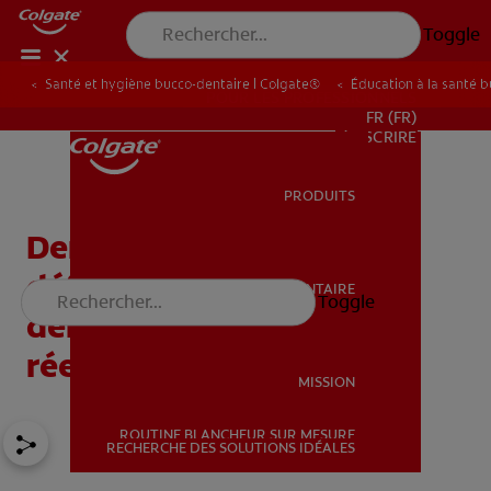
Toggle
Santé et hygiène bucco-dentaire | Colgate®
Éducation à la santé 
POUR LES PROFESSIONNELS
FR (FR)
S’INSCRIRE
PRODUITS
PRODUITS
Dents de laits, dents
définitives : combien de
SANTÉ BUCCO-DENTAIRE
Toggle
SANTÉ BUCCO-DENTAIRE
dents avons-nous
réellement ?
MISSION
ROUTINE BLANCHEUR SUR MESURE
MISSION
RECHERCHE DES SOLUTIONS IDÉALES