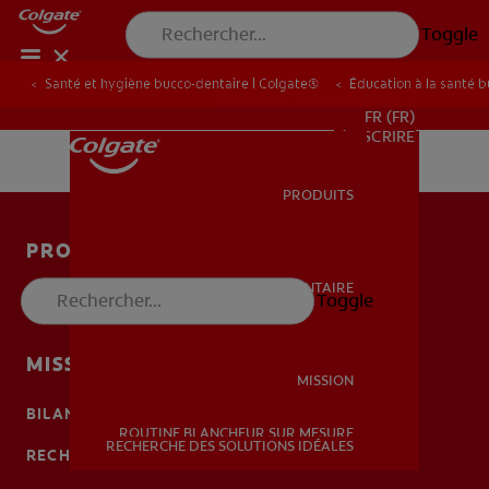
Toggle
Santé et hygiène bucco-dentaire | Colgate®
Éducation à la santé 
POUR LES PROFESSIONNELS
FR (FR)
S’INSCRIRE
PRODUITS
PRODUITS
PRODUITS
SANTÉ BUCCO-DENTAIRE
Toggle
SANTÉ BUCCO-DENTAIRE
SANTÉ BUCCO-DENTAIRE
MISSION
MISSION
BILAN DE SANTÉ BUCCO-DENTAIRE
ROUTINE BLANCHEUR SUR MESURE
MISSION
RECHERCHE DES SOLUTIONS IDÉALES
RECHERCHE DES SOLUTIONS IDÉALES