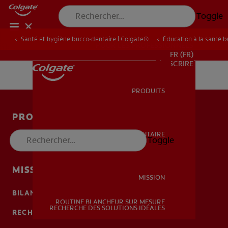
Toggle
Santé et hygiène bucco-dentaire | Colgate®
Éducation à la santé 
POUR LES PROFESSIONNELS
FR (FR)
S’INSCRIRE
PRODUITS
PRODUITS
PRODUITS
SANTÉ BUCCO-DENTAIRE
Toggle
SANTÉ BUCCO-DENTAIRE
SANTÉ BUCCO-DENTAIRE
MISSION
MISSION
BILAN DE SANTÉ BUCCO-DENTAIRE
ROUTINE BLANCHEUR SUR MESURE
MISSION
RECHERCHE DES SOLUTIONS IDÉALES
RECHERCHE DES SOLUTIONS IDÉALES