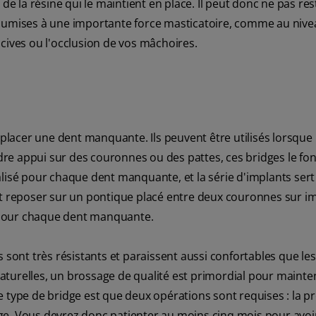
de la résine qui le maintient en place. Il peut donc ne pas res
soumises à une importante force masticatoire, comme au nive
cives ou l'occlusion de vos mâchoires.
lacer une dent manquante. Ils peuvent être utilisés lorsque 
e appui sur des couronnes ou des pattes, ces bridges le fon
lisé pour chaque dent manquante, et la série d'implants sert
ut reposer sur un pontique placé entre deux couronnes sur i
nt pour chaque dent manquante.
 sont très résistants et paraissent aussi confortables que le
turelles, un brossage de qualité est primordial pour mainten
e type de bridge est que deux opérations sont requises : la p
ridge. Vous devrez donc patienter au moins cinq mois pour avoi