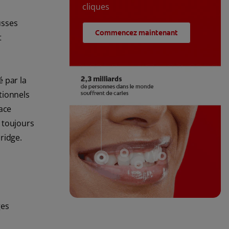
cliques
usses
Commencez maintenant
t
 par la
tionnels
pace
 toujours
ridge.
ges