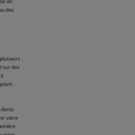
ter en
au des
plusieurs
t sur des
 à
mplant
s dents
ir votre
remière
r votre