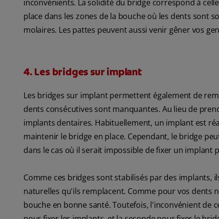
inconvénients. La solidité du bridge correspond à celle 
place dans les zones de la bouche où les dents sont 
molaires. Les pattes peuvent aussi venir gêner vos gen
4. Les bridges sur implant
Les bridges sur implant permettent également de remp
dents consécutives sont manquantes. Au lieu de prendr
implants dentaires. Habituellement, un implant est réa
maintenir le bridge en place. Cependant, le bridge pe
dans le cas où il serait impossible de fixer un impla
Comme ces bridges sont stabilisés par des implants, ils
naturelles qu'ils remplacent. Comme pour vos dents na
bouche en bonne santé. Toutefois, l'inconvénient de c
pour fixer les implants, et la seconde pour fixer le b