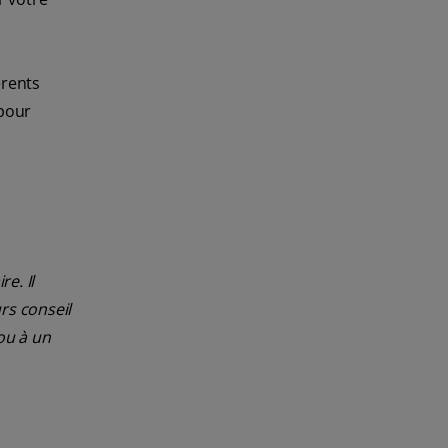
érents
 pour
e. Il
rs conseil
ou à un