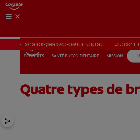
ROUTIN
ROUT
Santé et hygiène bucco-dentaire | Colgate®
Éducation à l
SANTÉ BUCCO-DENTAIRE
MISSION
PRODUITS
PRODUITS
SANTÉ BUCCO-DENTAIRE
MISSION
Quatre types de br
POUR LES PROFESSIONNELS
FR (FR)
S’INSCRIRE