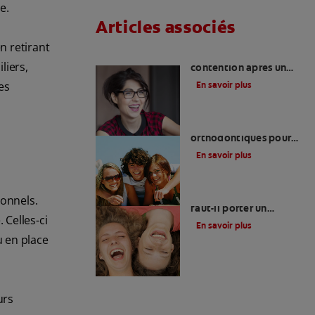
e.
Articles associés
n retirant
Appareils de
liers,
contention après un
appareil dentaire
es
En savoir plus
Coûts des appareils
orthodontiques pour
lesenfants et les
En savoir plus
adultes
Combien de temps
onnels.
faut-il porter un
 Celles-ci
appareil de contention
En savoir plus
?
u en place
urs