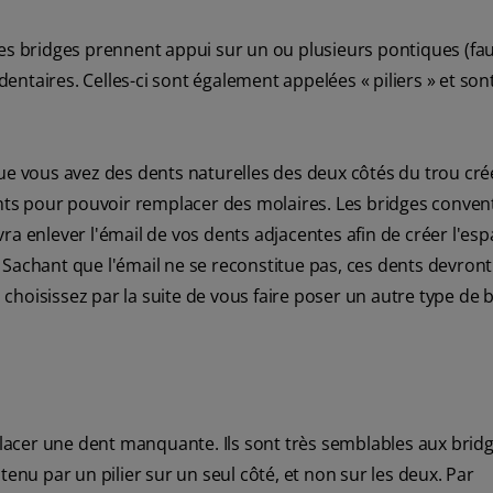
Ces bridges prennent appui sur un ou plusieurs pontiques (fa
ntaires. Celles-ci sont également appelées « piliers » et son
ue vous avez des dents naturelles des deux côtés du trou créé
ts pour pouvoir remplacer des molaires. Les bridges conven
ra enlever l'émail de vos dents adjacentes afin de créer l'es
 Sachant que l'émail ne se reconstitue pas, ces dents devront
hoisissez par la suite de vous faire poser un autre type de b
acer une dent manquante. Ils sont très semblables aux brid
tenu par un pilier sur un seul côté, et non sur les deux. Par