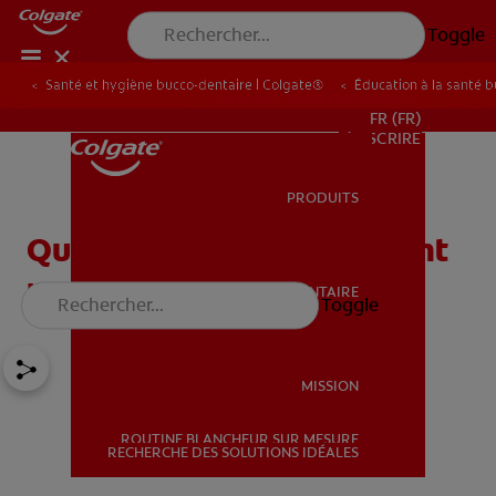
Toggle
Santé et hygiène bucco-dentaire | Colgate®
Éducation à la santé 
POUR LES PROFESSIONNELS
FR (FR)
S’INSCRIRE
PRODUITS
PRODUITS
Qu'est-ce que le traitement
radiculaire ?
SANTÉ BUCCO-DENTAIRE
Toggle
SANTÉ BUCCO-DENTAIRE
MISSION
ROUTINE BLANCHEUR SUR MESURE
MISSION
RECHERCHE DES SOLUTIONS IDÉALES