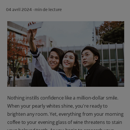
ROUTINE BLANCHEUR SUR MESURE
04 avril 2024 ·
min de lecture
RECHERCHE DES SOLUTIONS IDÉALES
POUR LES PROFESSIONNELS
FR (FR)
S’INSCRIRE
Nothing instills confidence like a million-dollar smile.
When your pearly whites shine, you're ready to
brighten any room. Yet, everything from your morning
coffee to your evening glass of wine threatens to stain