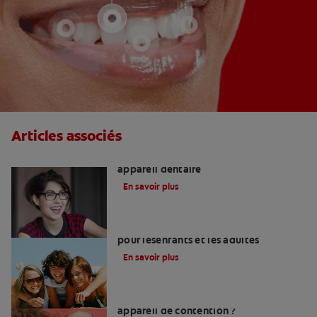
Articles associés
Appareils de contention après un
appareil dentaire
En savoir plus
Coûts des appareils orthodontiques
pour lesenfants et les adultes
En savoir plus
Combien de temps faut-il porter un
appareil de contention ?