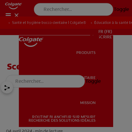
Toggle
Santé et hygiène bucco-dentaire | Colgate®
Éducation à la santé 
POUR LES PROFESSIONNELS
FR (FR)
S’INSCRIRE
PRODUITS
PRODUITS
Scellants dentaires
SANTÉ BUCCO-DENTAIRE
Toggle
SANTÉ BUCCO-DENTAIRE
MISSION
ROUTINE BLANCHEUR SUR MESURE
MISSION
RECHERCHE DES SOLUTIONS IDÉALES
04 avril 2024 ·
min de lecture