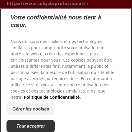
https://www.colgateprofessional.fr
Votre confidentialité nous tient à
cœur.
Nous utilisons des cookies et des technologies
similaires pour comprendre votre utilisation de
notre site web et créer des expériences plus
enrichissantes pour vous. Ces cookies peuvent être
utilisés à différentes fins, notamment la publicité
personnalisée, la mesure de l'utilisation du site et le
© 2026 Colgate-Palmolive Company. Tous droits réservés.
partage avec des partenaires tiers. En continuant à
utiliser ce site, vous acceptez notre utilisation des
cookies et des technologies similaires, ainsi que
Conditions d'utilisation
notre
Politique de Confidentialité.
Politique de confidentialité
Déclaration d'accessibilité
Gérer les cookies
Gérer les cookies
Fiche Produit relative aux qualité ou caractéristiques
Tout accepter