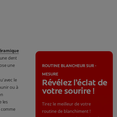
céramique
'une dent
ose une
ROUTINE BLANCHEUR SUR -
MESURE
qu'avec le
Révélez l’éclat de
unir ou à
votre sourire !
en
e les
Tirez le meilleur de votre
as comme
routine de blanchiment !