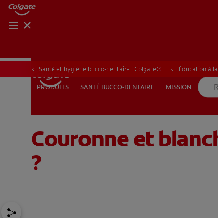
ROUTIN
ROUT
Santé et hygiène bucco-dentaire | Colgate®
Éducation à l
SANTÉ BUCCO-DENTAIRE
MISSION
PRODUITS
PRODUITS
SANTÉ BUCCO-DENTAIRE
MISSION
Couronne et blanch
POUR LES PROFESSIONNELS
FR (FR)
S’INSCRIRE
?