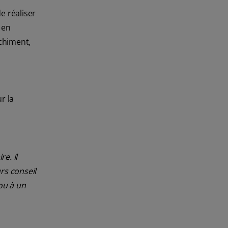
e réaliser
 en
nchiment,
r la
e. Il
rs conseil
ou à un