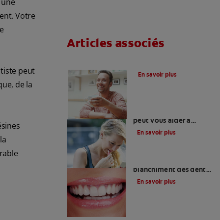
r une
ent. Votre
re
Articles associés
Tartre noir sur les dents
tiste peut
En savoir plus
que, de la
Quand le rouge à lèvres
peut vous aider à
ésines
illuminer votre sourire
En savoir plus
et à donner l'illusion de
la
dents plus blanches
rable
Utiliser des bandes de
blanchiment des dents
chez les adolescents
En savoir plus