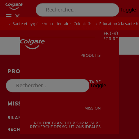
Toggle
Santé et hygiène bucco-dentaire | Colgate®
Éducation à la santé 
POUR LES PROFESSIONNELS
FR (FR)
S’INSCRIRE
PRODUITS
PRODUITS
PRODUITS
SANTÉ BUCCO-DENTAIRE
Toggle
SANTÉ BUCCO-DENTAIRE
SANTÉ BUCCO-DENTAIRE
MISSION
MISSION
BILAN DE SANTÉ BUCCO-DENTAIRE
ROUTINE BLANCHEUR SUR MESURE
MISSION
RECHERCHE DES SOLUTIONS IDÉALES
RECHERCHE DES SOLUTIONS IDÉALES