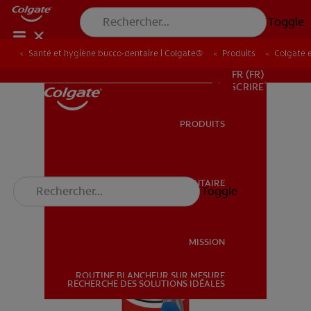
Toggle
Santé et hygiène bucco-dentaire | Colgate®
Produits
Colgate 
POUR LES PROFESSIONNELS
FR (FR)
S’INSCRIRE
PRODUITS
PRODUITS
SANTÉ BUCCO-DENTAIRE
Toggle
SANTÉ BUCCO-DENTAIRE
MISSION
ROUTINE BLANCHEUR SUR MESURE
MISSION
RECHERCHE DES SOLUTIONS IDÉALES