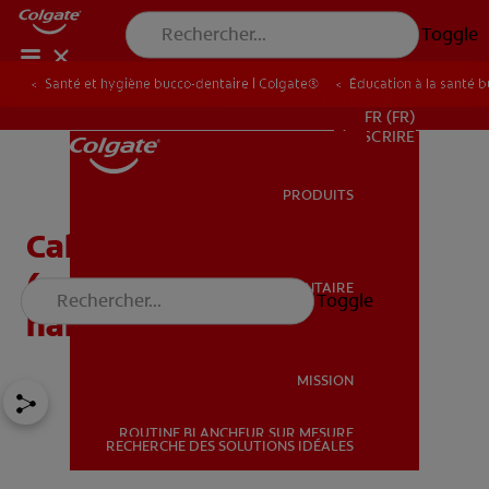
Toggle
Santé et hygiène bucco-dentaire | Colgate®
Éducation à la santé 
POUR LES PROFESSIONNELS
FR (FR)
S’INSCRIRE
PRODUITS
PRODUITS
Calculs amygdaliens
(caséum) et mauvaise
SANTÉ BUCCO-DENTAIRE
Toggle
SANTÉ BUCCO-DENTAIRE
haleine
MISSION
ROUTINE BLANCHEUR SUR MESURE
MISSION
RECHERCHE DES SOLUTIONS IDÉALES