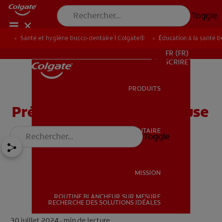
Toggle
Santé et hygiène bucco-dentaire | Colgate®
Éducation à la santé 
POUR LES PROFESSIONNELS
FR (FR)
S’INSCRIRE
PRODUITS
PRODUITS
Prévenir la maladie carieuse
SANTÉ BUCCO-DENTAIRE
Toggle
SANTÉ BUCCO-DENTAIRE
MISSION
ROUTINE BLANCHEUR SUR MESURE
MISSION
RECHERCHE DES SOLUTIONS IDÉALES
30 juillet 2024 ·
min de lecture