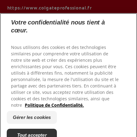
https://www.colgateprofessional.fr
Votre confidentialité nous tient à
cœur.
Nous utilisons des cookies et des technologies
similaires pour comprendre votre utilisation de
notre site web et créer des expériences plus
enrichissantes pour vous. Ces cookies peuvent être
utilisés à différentes fins, notamment la publicité
personnalisée, la mesure de l'utilisation du site et le
© 2026 Colgate-Palmolive Company. Tous droits réservés.
partage avec des partenaires tiers. En continuant à
utiliser ce site, vous acceptez notre utilisation des
cookies et des technologies similaires, ainsi que
Conditions d'utilisation
notre
Politique de Confidentialité.
Politique de confidentialité
Déclaration d'accessibilité
Gérer les cookies
Gérer les cookies
Fiche Produit relative aux qualité ou caractéristiques
Tout accepter