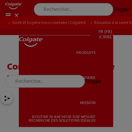
Toggle
Santé et hygiène bucco-dentaire | Colgate®
Éducation à la santé 
POUR LES PROFESSIONNELS
FR (FR)
S’INSCRIRE
PRODUITS
PRODUITS
Comment déterminer une
urgence dentaire ?
SANTÉ BUCCO-DENTAIRE
Toggle
SANTÉ BUCCO-DENTAIRE
MISSION
ROUTINE BLANCHEUR SUR MESURE
MISSION
RECHERCHE DES SOLUTIONS IDÉALES