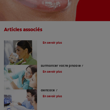
Articles associés
Le fluor, un allié pour vos dents !
En savoir plus
Peur du dentiste : Que faire pour
surmonter votre phobie ?
En savoir plus
Comment trouver un bon chirurgien-
dentiste ?
En savoir plus