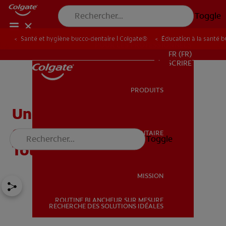
Toggle
Santé et hygiène bucco-dentaire | Colgate®
Éducation à la santé 
POUR LES PROFESSIONNELS
FR (FR)
S’INSCRIRE
PRODUITS
PRODUITS
Une course en toute
confiance avec Colgate®
SANTÉ BUCCO-DENTAIRE
Toggle
SANTÉ BUCCO-DENTAIRE
Total Active Prevention
MISSION
ROUTINE BLANCHEUR SUR MESURE
MISSION
RECHERCHE DES SOLUTIONS IDÉALES