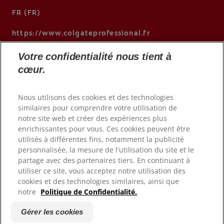
FR (FR)
https://www.colgateprofessional.fr
Votre confidentialité nous tient à
cœur.
Nous utilisons des cookies et des technologies
similaires pour comprendre votre utilisation de
notre site web et créer des expériences plus
enrichissantes pour vous. Ces cookies peuvent être
utilisés à différentes fins, notamment la publicité
personnalisée, la mesure de l'utilisation du site et le
© 2026 Colgate-Palmolive Company. Tous droits réservés.
partage avec des partenaires tiers. En continuant à
utiliser ce site, vous acceptez notre utilisation des
cookies et des technologies similaires, ainsi que
Conditions d'utilisation
notre
Politique de Confidentialité.
Politique de confidentialité
Déclaration d'accessibilité
Gérer les cookies