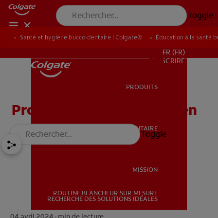
Toggle
Santé et hygiène bucco-dentaire | Colgate®
Éducation à la santé 
POUR LES PROFESSIONNELS
FR (FR)
S’INSCRIRE
PRODUITS
PRODUITS
Protège-dents et entretien
SANTÉ BUCCO-DENTAIRE
Toggle
SANTÉ BUCCO-DENTAIRE
MISSION
ROUTINE BLANCHEUR SUR MESURE
MISSION
RECHERCHE DES SOLUTIONS IDÉALES
04 avril 2024 ·
min de lecture