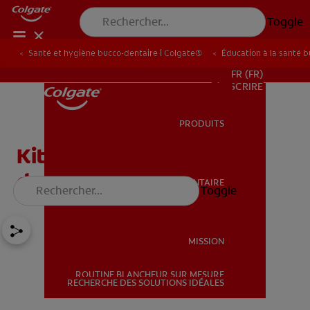
Toggle
Santé et hygiène bucco-dentaire | Colgate®
Éducation à la santé 
POUR LES PROFESSIONNELS
FR (FR)
S’INSCRIRE
PRODUITS
PRODUITS
Kit de premiers soins
dentaires
SANTÉ BUCCO-DENTAIRE
Toggle
SANTÉ BUCCO-DENTAIRE
MISSION
ROUTINE BLANCHEUR SUR MESURE
MISSION
RECHERCHE DES SOLUTIONS IDÉALES