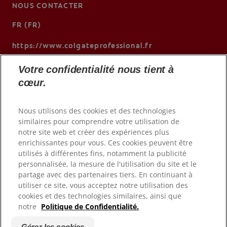
NOUS CONTACTER
FR (FR)
https://www.colgateprofessional.fr
Votre confidentialité nous tient à
cœur.
Nous utilisons des cookies et des technologies
similaires pour comprendre votre utilisation de
notre site web et créer des expériences plus
enrichissantes pour vous. Ces cookies peuvent être
utilisés à différentes fins, notamment la publicité
personnalisée, la mesure de l'utilisation du site et le
© 2026 Colgate-Palmolive Company. Tous droits réservés.
partage avec des partenaires tiers. En continuant à
utiliser ce site, vous acceptez notre utilisation des
cookies et des technologies similaires, ainsi que
Conditions d'utilisation
notre
Politique de Confidentialité.
Politique de confidentialité
Déclaration d'accessibilité
Gérer les cookies