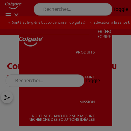
Toggle
Santé et hygiène bucco-dentaire | Colgate®
Éducation à la santé 
POUR LES PROFESSIONNELS
FR (FR)
S’INSCRIRE
PRODUITS
PRODUITS
Comment limiter l’effet du
sucre sur les dents ?
SANTÉ BUCCO-DENTAIRE
Toggle
SANTÉ BUCCO-DENTAIRE
MISSION
ROUTINE BLANCHEUR SUR MESURE
MISSION
RECHERCHE DES SOLUTIONS IDÉALES