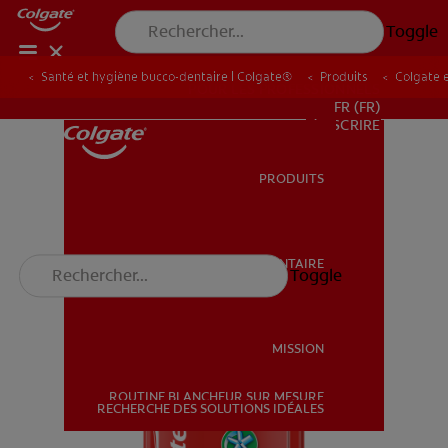
Toggle
Santé et hygiène bucco-dentaire | Colgate®
Produits
Colgate 
POUR LES PROFESSIONNELS
FR (FR)
S’INSCRIRE
PRODUITS
PRODUITS
SANTÉ BUCCO-DENTAIRE
Toggle
SANTÉ BUCCO-DENTAIRE
MISSION
ROUTINE BLANCHEUR SUR MESURE
MISSION
RECHERCHE DES SOLUTIONS IDÉALES