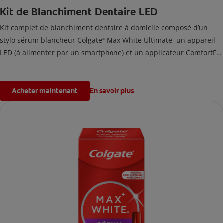
Kit de Blanchiment Dentaire LED
Kit complet de blanchiment dentaire à domicile composé d’un
stylo sérum blancheur Colgate
Max White Ultimate, un appareil
®
LED (à alimenter par un smartphone) et un applicateur ComfortFit
qui s'adapte à la forme de votre bouche. En utilisant ce kit de
blanchiment des dents deux fois par jour pendant 2 semaines, les
taches accumulées par la nourriture et les boissons depuis 20 ans
Acheter maintenant
En savoir plus
seront éliminées.