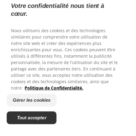
Votre confidentialité nous tient à
cœur.
Nous utilisons des cookies et des technologies
similaires pour comprendre votre utilisation de
notre site web et créer des expériences plus
enrichissantes pour vous. Ces cookies peuvent être
utilisés à différentes fins, notamment la publicité
personnalisée, la mesure de l'utilisation du site et le
Merci de votre reponse.
© 2026 Colgate-Palmolive Company. Tous droits réservés.
partage avec des partenaires tiers. En continuant à
utiliser ce site, vous acceptez notre utilisation des
cookies et des technologies similaires, ainsi que
Conditions d'utilisation
Êtes-vous satisfait de votre experience sur le site Colgate?
notre
Politique de Confidentialité.
Politique de confidentialité
1
2
3
4
5
Déclaration d'accessibilité
Gérer les cookies
Gérer les cookies
Envoyer
Fiche Produit relative aux qualité ou caractéristiques
Tout accepter
environnementales
Powered by