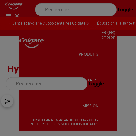
Toggle
Santé et hygiène bucco-dentaire | Colgate®
Éducation à la santé 
POUR LES PROFESSIONNELS
FR (FR)
S’INSCRIRE
PRODUITS
PRODUITS
Hygiène et soin chez les
personnes âgées
SANTÉ BUCCO-DENTAIRE
Toggle
SANTÉ BUCCO-DENTAIRE
MISSION
ROUTINE BLANCHEUR SUR MESURE
MISSION
RECHERCHE DES SOLUTIONS IDÉALES