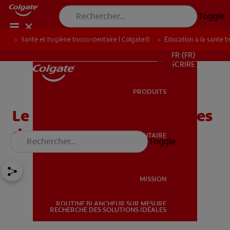
Toggle
Santé et hygiène bucco-dentaire | Colgate®
Éducation à la santé 
POUR LES PROFESSIONNELS
FR (FR)
S’INSCRIRE
PRODUITS
PRODUITS
Le diabète et les problèmes
de santé bucco-dentaire
SANTÉ BUCCO-DENTAIRE
Toggle
SANTÉ BUCCO-DENTAIRE
MISSION
ROUTINE BLANCHEUR SUR MESURE
MISSION
RECHERCHE DES SOLUTIONS IDÉALES