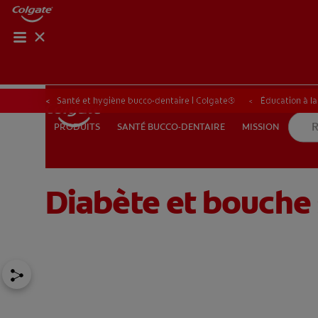
ROUTIN
ROUT
Santé et hygiène bucco-dentaire | Colgate®
Éducation à l
SANTÉ BUCCO-DENTAIRE
MISSION
PRODUITS
PRODUITS
SANTÉ BUCCO-DENTAIRE
MISSION
Diabète et bouche s
POUR LES PROFESSIONNELS
FR (FR)
S’INSCRIRE