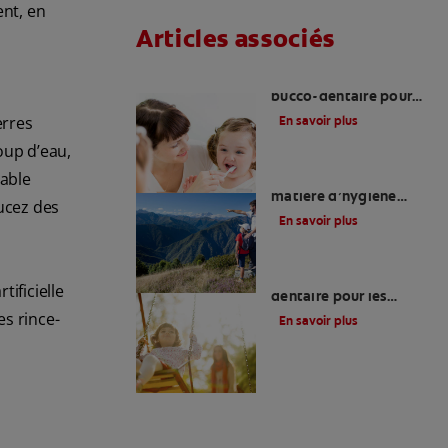
nt, en
Articles associés
Hygiène et santé
bucco-dentaire pour
les enfants ayant des
erres
En savoir plus
besoins particuliers
oup d’eau,
rable
Soins particuliers en
matière d’hygiène
sucez des
bucco-dentaire
En savoir plus
Traitement bucco-
ificielle
dentaire pour les
patients handicapés
es rince-
En savoir plus