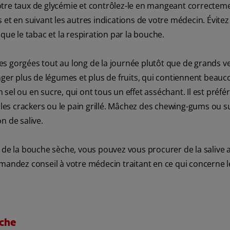
otre taux de glycémie et contrôlez-le en mangeant correcteme
 et en suivant les autres indications de votre médecin. Évitez
que le tabac et la respiration par la bouche.
s gorgées tout au long de la journée plutôt que de grands v
nger plus de légumes et plus de fruits, qui contiennent beauc
n sel ou en sucre, qui ont tous un effet asséchant. Il est préfé
 que les crackers ou le pain grillé. Mâchez des chewing-gums ou 
n de salive.
de la bouche sèche, vous pouvez vous procurer de la salive art
mandez conseil à votre médecin traitant en ce qui concerne l
èche