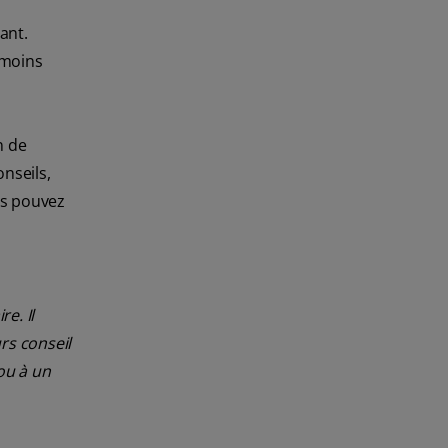
ant.
 moins
n de
nseils,
us pouvez
e. Il
rs conseil
ou à un