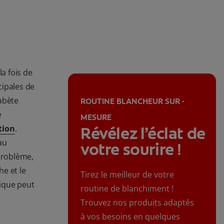
la fois de
cipales de
abète
ROUTINE BLANCHEUR SUR -
e
MESURE
tion
.
Révélez l’éclat de
au
votre sourire !
 problème,
he et le
Tirez le meilleur de votre
ique peut
routine de blanchiment !
Trouvez nos produits adaptés
à vos besoins en quelques