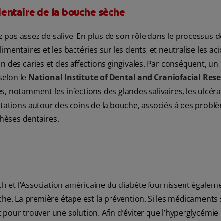
entaire de la bouche sèche
pas assez de salive. En plus de son rôle dans le processus d
alimentaires et les bactéries sur les dents, et neutralise les a
on des caries et des affections gingivales. Par conséquent, 
selon le
National Institute of Dental and Craniofacial Res
, notamment les infections des glandes salivaires, les ulcéra
irritations autour des coins de la bouche, associés à des probl
hèses dentaires.
rch et l’Association américaine du diabète fournissent égalem
che. La première étape est la prévention. Si les médicaments 
pour trouver une solution. Afin d’éviter que l’hyperglycémie