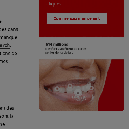
cliques
Commencez maintenant
e
cides dans
un manque
earch
.
tions de
èmes
ent des
sont la
 ne