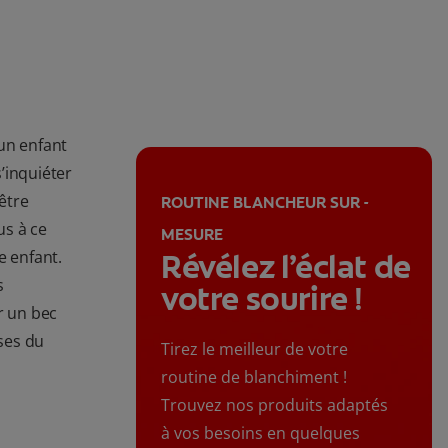
un enfant
s’inquiéter
-être
ROUTINE BLANCHEUR SUR -
us à ce
MESURE
e enfant.
Révélez l’éclat de
s
votre sourire !
r un bec
uses du
Tirez le meilleur de votre
routine de blanchiment !
Trouvez nos produits adaptés
à vos besoins en quelques