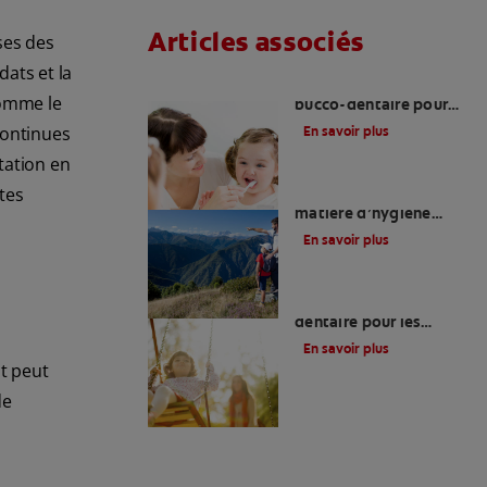
Articles associés
ses des
dats et la
Hygiène et santé
comme le
bucco-dentaire pour
les enfants ayant des
continues
En savoir plus
besoins particuliers
tation en
ntes
Soins particuliers en
matière d’hygiène
bucco-dentaire
En savoir plus
Traitement bucco-
dentaire pour les
patients handicapés
En savoir plus
nt peut
de