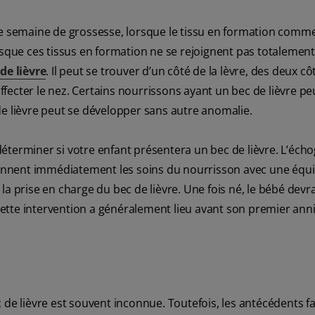
me semaine de grossesse, lorsque le tissu en formation comm
rsque ces tissus en formation ne se rejoignent pas totalement
de lièvre
. Il peut se trouver d’un côté de la lèvre, des deux cô
 affecter le nez. Certains nourrissons ayant un bec de lièvre p
de lièvre peut se développer sans autre anomalie.
éterminer si votre enfant présentera un bec de lièvre. L’éch
rdonnent immédiatement les soins du nourrisson avec une équ
a prise en charge du bec de lièvre. Une fois né, le bébé devr
 cette intervention a généralement lieu avant son premier anni
 de lièvre est souvent inconnue. Toutefois, les antécédents fa