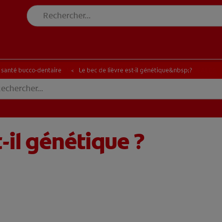
E BLANCHEUR SUR MESURE
RECHERCHE DES SOLUTIONS IDÉALES
INE BLANCHEUR SUR MESURE
RECHERCHE DES SOLUTIONS IDÉALES
a santé bucco-dentaire
Le bec de lièvre est-il génétique&nbsp;?
t-il génétique ?