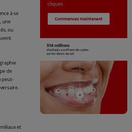
cliques
ence à se
Commencez maintenant
, une
tés, ou
euvent
ographie
ipe de
a peut-
versaire.
miliaux et