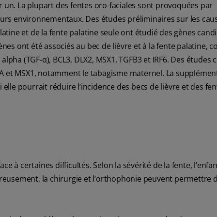
r un. La plupart des fentes oro-faciales sont provoquées par
cteurs environnementaux. Des études préliminaires sur les cau
latine et de la fente palatine seule ont étudié des gènes candi
ènes ont été associés au bec de lièvre et à la fente palatine, 
t alpha (TGF-α), BCL3, DLX2, MSX1, TGFB3 et IRF6. Des études 
GFA et MSX1, notamment le tabagisme maternel. La supplémen
 elle pourrait réduire l’incidence des becs de lièvre et des fe
ace à certaines difficultés. Selon la sévérité de la fente, l’enfa
eusement, la chirurgie et l’orthophonie peuvent permettre 