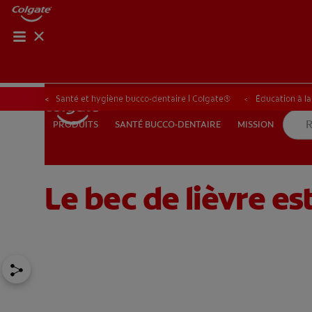
ROUTIN
ROUT
Santé et hygiène bucco-dentaire | Colgate®
Éducation à l
SANTÉ BUCCO-DENTAIRE
MISSION
PRODUITS
PRODUITS
SANTÉ BUCCO-DENTAIRE
MISSION
Le bec de lièvre es
POUR LES PROFESSIONNELS
FR (FR)
S’INSCRIRE