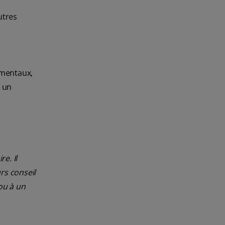
utres
ementaux,
r un
e. Il
rs conseil
ou à un