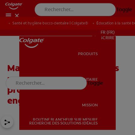
Toggle
Santé et hygiène bucco-dentaire | Colgate®
Éducation à la santé 
POUR LES PROFESSIONNELS
FR (FR)
S’INSCRIRE
PRODUITS
PRODUITS
Maladie cœliaque : quelles
manifestations et
SANTÉ BUCCO-DENTAIRE
Toggle
SANTÉ BUCCO-DENTAIRE
problèmes dentaires
engendre-t-elle ?
MISSION
ROUTINE BLANCHEUR SUR MESURE
MISSION
RECHERCHE DES SOLUTIONS IDÉALES