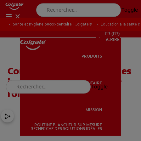
Toggle
Santé et hygiène bucco-dentaire | Colgate®
Éducation à la santé 
POUR LES PROFESSIONNELS
FR (FR)
S’INSCRIRE
PRODUITS
PRODUITS
Comprendre ce que sont les
implants dentaires et leur
SANTÉ BUCCO-DENTAIRE
Toggle
SANTÉ BUCCO-DENTAIRE
fonctionnement
MISSION
ROUTINE BLANCHEUR SUR MESURE
MISSION
RECHERCHE DES SOLUTIONS IDÉALES