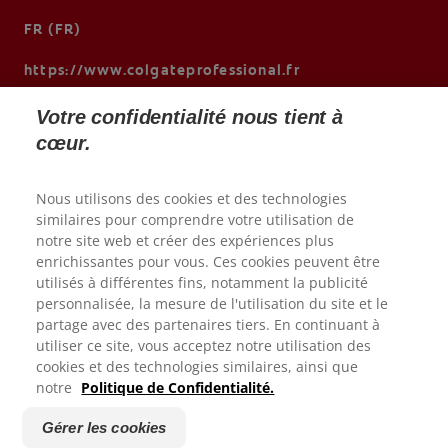
FR (FR)
https://www.colgateprofessional.fr
Votre confidentialité nous tient à
cœur.
Nous utilisons des cookies et des technologies
similaires pour comprendre votre utilisation de
notre site web et créer des expériences plus
enrichissantes pour vous. Ces cookies peuvent être
utilisés à différentes fins, notamment la publicité
personnalisée, la mesure de l'utilisation du site et le
Merci de votre reponse.
© 2026 Colgate-Palmolive Company. Tous droits réservés.
partage avec des partenaires tiers. En continuant à
utiliser ce site, vous acceptez notre utilisation des
cookies et des technologies similaires, ainsi que
Conditions d'utilisation
Êtes-vous satisfait de votre experience sur le site Colgate?
notre
Politique de Confidentialité.
Politique de confidentialité
1
2
3
4
5
Déclaration d'accessibilité
Gérer les cookies