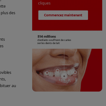
cliques
ette
 plus des
Commencez maintenant
ents
es
ovibles
nts,
abituer au