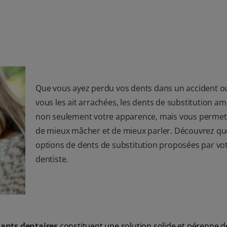
Que vous ayez perdu vos dents dans un accident o
vous les ait arrachées, les dents de substitution am
non seulement votre apparence, mais vous permet
de mieux mâcher et de mieux parler. Découvrez qu
options de dents de substitution proposées par vo
dentiste.
ants dentaires
constituent une solution solide et pérenne d