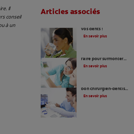
e. Il
Articles associés
rs conseil
Le fluor, un allié pour
ou à un
vos dents !
En savoir plus
Peur du dentiste : Que
faire pour surmonter
votre phobie ?
En savoir plus
Comment trouver un
bon chirurgien-dentiste
?
En savoir plus