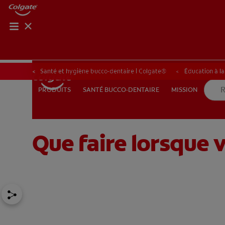
ROUTIN
ROUT
Santé et hygiène bucco-dentaire | Colgate®
Éducation à l
SANTÉ BUCCO-DENTAIRE
MISSION
PRODUITS
PRODUITS
SANTÉ BUCCO-DENTAIRE
MISSION
Que faire lorsque 
POUR LES PROFESSIONNELS
FR (FR)
S’INSCRIRE