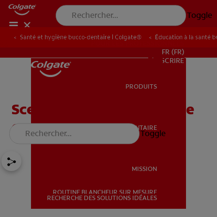
Toggle
Santé et hygiène bucco-dentaire | Colgate®
Éducation à la santé 
POUR LES PROFESSIONNELS
FR (FR)
S’INSCRIRE
PRODUITS
PRODUITS
Scellant pour les dents : Ce
que vous devez savoir
SANTÉ BUCCO-DENTAIRE
Toggle
SANTÉ BUCCO-DENTAIRE
MISSION
ROUTINE BLANCHEUR SUR MESURE
MISSION
RECHERCHE DES SOLUTIONS IDÉALES