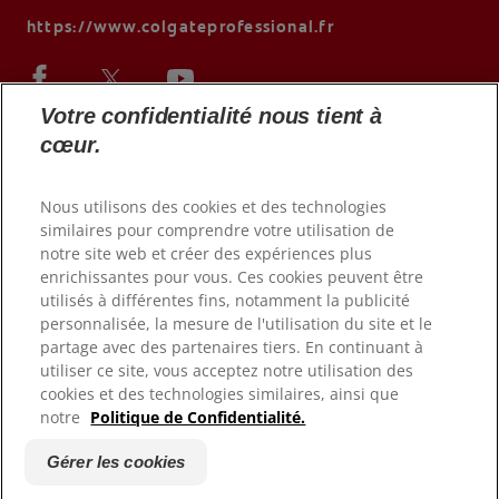
https://www.colgateprofessional.fr
Votre confidentialité nous tient à
cœur.
Nous utilisons des cookies et des technologies
similaires pour comprendre votre utilisation de
notre site web et créer des expériences plus
enrichissantes pour vous. Ces cookies peuvent être
utilisés à différentes fins, notamment la publicité
© 2026 Colgate-Palmolive Company. Tous droits réservés.
personnalisée, la mesure de l'utilisation du site et le
partage avec des partenaires tiers. En continuant à
Conditions d'utilisation
utiliser ce site, vous acceptez notre utilisation des
Politique de confidentialité
cookies et des technologies similaires, ainsi que
notre
Politique de Confidentialité.
Déclaration d'accessibilité
Gérer les cookies
Gérer les cookies
Fiche Produit relative aux qualité ou caractéristiques