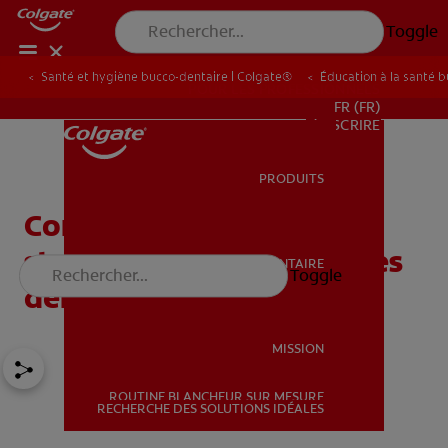
Toggle
Santé et hygiène bucco-dentaire | Colgate®
Éducation à la santé 
POUR LES PROFESSIONNELS
FR (FR)
S’INSCRIRE
PRODUITS
PRODUITS
Comment bien utiliser un
stylo blanchissant pour les
SANTÉ BUCCO-DENTAIRE
Toggle
SANTÉ BUCCO-DENTAIRE
dents
MISSION
ROUTINE BLANCHEUR SUR MESURE
MISSION
RECHERCHE DES SOLUTIONS IDÉALES