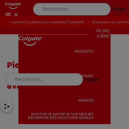
Toggle
Santé et hygiène bucco-dentaire | Colgate®
Éducation à la santé 
POUR LES PROFESSIONNELS
FR (FR)
S’INSCRIRE
PRODUITS
PRODUITS
Piercings à la bouche : ce
que vous devez savoir
SANTÉ BUCCO-DENTAIRE
Toggle
SANTÉ BUCCO-DENTAIRE
avant de vous lancer
MISSION
ROUTINE BLANCHEUR SUR MESURE
MISSION
RECHERCHE DES SOLUTIONS IDÉALES