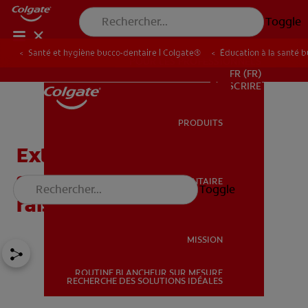
Toggle
Santé et hygiène bucco-dentaire | Colgate®
Éducation à la santé 
POUR LES PROFESSIONNELS
FR (FR)
S’INSCRIRE
PRODUITS
PRODUITS
Extractions des dents de
sagesse : pour quelles
SANTÉ BUCCO-DENTAIRE
Toggle
SANTÉ BUCCO-DENTAIRE
raisons ?
MISSION
ROUTINE BLANCHEUR SUR MESURE
MISSION
RECHERCHE DES SOLUTIONS IDÉALES