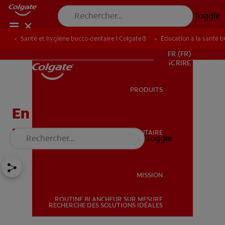
Toggle
Santé et hygiène bucco-dentaire | Colgate®
Éducation à la santé 
POUR LES PROFESSIONNELS
FR (FR)
S’INSCRIRE
PRODUITS
PRODUITS
En savoir plus sur les
radiographies dentaires
SANTÉ BUCCO-DENTAIRE
Toggle
SANTÉ BUCCO-DENTAIRE
MISSION
ROUTINE BLANCHEUR SUR MESURE
MISSION
RECHERCHE DES SOLUTIONS IDÉALES