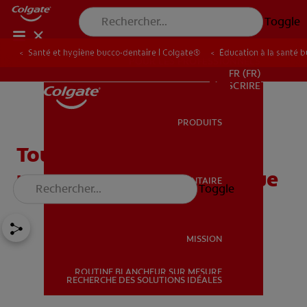
Toggle
Santé et hygiène bucco-dentaire | Colgate®
Éducation à la santé 
POUR LES PROFESSIONNELS
FR (FR)
S’INSCRIRE
PRODUITS
PRODUITS
Tout savoir sur la
radiographie panoramique
SANTÉ BUCCO-DENTAIRE
Toggle
SANTÉ BUCCO-DENTAIRE
MISSION
ROUTINE BLANCHEUR SUR MESURE
MISSION
RECHERCHE DES SOLUTIONS IDÉALES