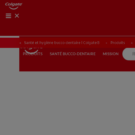
ROUTIN
ROUT
Santé et hygiène bucco-dentaire | Colgate®
Produits
SANTÉ BUCCO-DENTAIRE
MISSION
PRODUITS
PRODUITS
SANTÉ BUCCO-DENTAIRE
MISSION
POUR LES PROFESSIONNELS
FR (FR)
S’INSCRIRE