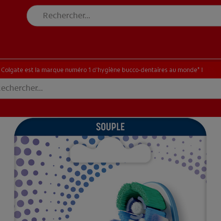
E BLANCHEUR SUR MESURE
RECHERCHE DES SOLUTIONS IDÉALES
INE BLANCHEUR SUR MESURE
RECHERCHE DES SOLUTIONS IDÉALES
Colgate est la marque numéro 1 d’hygiène bucco-dentaires au monde* !