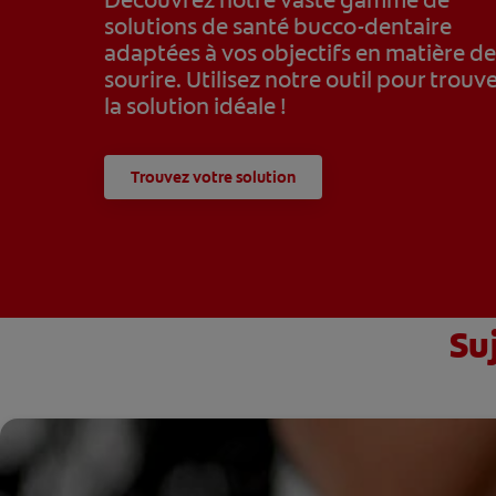
solutions de santé bucco-dentaire
adaptées à vos objectifs en matière d
sourire. Utilisez notre outil pour trouv
la solution idéale !
Trouvez votre solution
Su