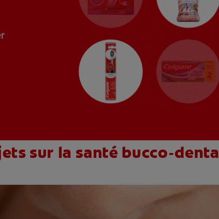
e
er
jets sur la santé bucco-denta