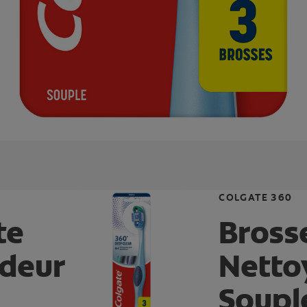
COLGATE 360
te
Bross
ndeur
Netto
Soupl