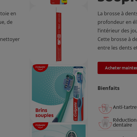
toie en
La brosse à dent
ue, de
profondeur en éli
l’intérieur des jo
 nettoyer
Cette brosse à de
entre les dents et
Acheter mainte
Bienfaits
Anti-tartre
Réduction
dentaire