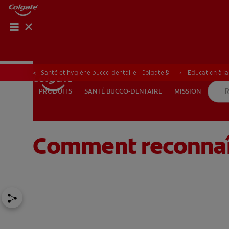
ROUTIN
ROUT
Santé et hygiène bucco-dentaire | Colgate®
Éducation à l
SANTÉ BUCCO-DENTAIRE
MISSION
PRODUITS
PRODUITS
SANTÉ BUCCO-DENTAIRE
MISSION
Comment reconnaît
POUR LES PROFESSIONNELS
FR (FR)
S’INSCRIRE