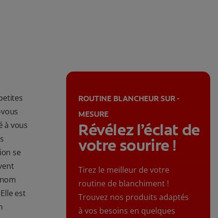
petites
ROUTINE BLANCHEUR SUR -
-vous
MESURE
é à vous
Révélez l’éclat de
us
votre sourire !
tion se
vent
Tirez le meilleur de votre
e nom
routine de blanchiment !
 Elle est
Trouvez nos produits adaptés
n
à vos besoins en quelques