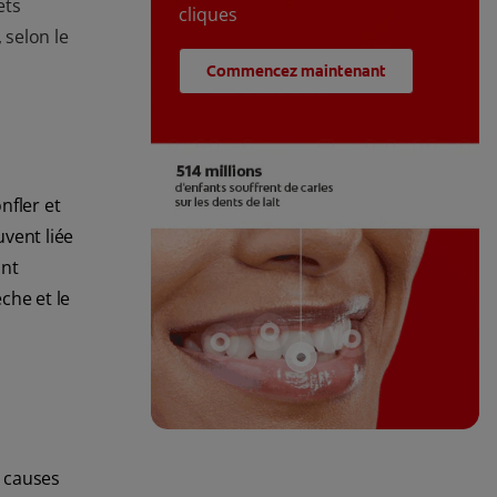
ets
cliques
selon le
Commencez maintenant
nfler et
uvent liée
ont
che et le
s causes