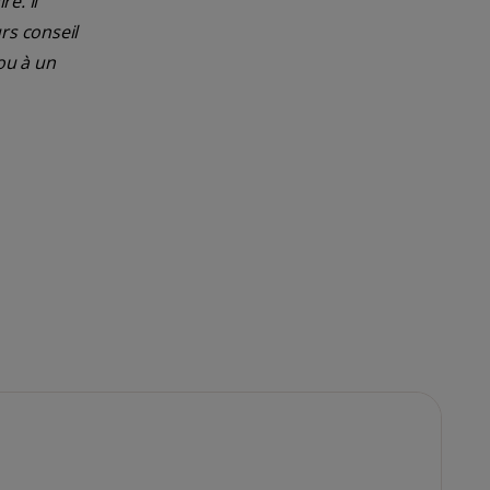
e. Il
rs conseil
ou à un