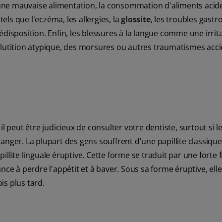
une mauvaise alimentation, la consommation d'aliments acid
ls que l'eczéma, les allergies, la
glossite
, les troubles gastro
disposition. Enfin, les blessures à la langue comme une irrit
glutition atypique, des morsures ou autres traumatismes acci
l peut être judicieux de consulter votre dentiste, surtout si 
r. La plupart des gens souffrent d'une papillite classique,
llite linguale éruptive. Cette forme se traduit par une forte f
nce à perdre l'appétit et à baver. Sous sa forme éruptive, ell
is plus tard.