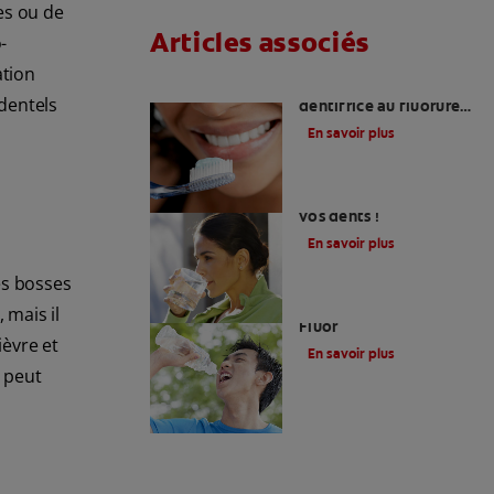
es ou de
Articles associés
-
ation
Qu'est-ce qu'un
dentels
dentifrice au fluorure
stanneux ?
En savoir plus
Le fluor, un allié pour
vos dents !
En savoir plus
les bosses
Eau En Bouteille Et
 mais il
Fluor
ièvre et
En savoir plus
e peut