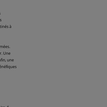
s
s
tinés à
mmées.
r. Une
fin, une
bénéfiques