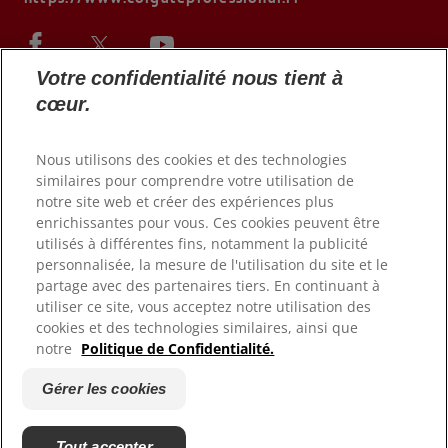
Votre confidentialité nous tient à
cœur.
Nous utilisons des cookies et des technologies
similaires pour comprendre votre utilisation de
notre site web et créer des expériences plus
enrichissantes pour vous. Ces cookies peuvent être
utilisés à différentes fins, notamment la publicité
© 2026 Colgate-Palmolive Company. Tous droits réservés.
personnalisée, la mesure de l'utilisation du site et le
partage avec des partenaires tiers. En continuant à
Conditions d'utilisation
utiliser ce site, vous acceptez notre utilisation des
Politique de confidentialité
cookies et des technologies similaires, ainsi que
notre
Politique de Confidentialité.
Déclaration d'accessibilité
Gérer les cookies
Gérer les cookies
Fiche Produit relative aux qualité ou caractéristiques
environnementales
Tout accepter