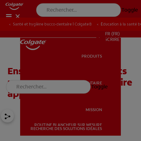
Toggle
Santé et hygiène bucco-dentaire | Colgate®
Éducation à la santé 
POUR LES PROFESSIONNELS
FR (FR)
S’INSCRIRE
PRODUITS
PRODUITS
Enseigner aux adolescents
une hygiène bucco-dentaire
SANTÉ BUCCO-DENTAIRE
Toggle
SANTÉ BUCCO-DENTAIRE
appropriée
MISSION
ROUTINE BLANCHEUR SUR MESURE
MISSION
RECHERCHE DES SOLUTIONS IDÉALES