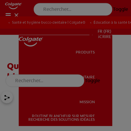
Toggle
Santé et hygiène bucco-dentaire | Colgate®
Éducation à la santé 
POUR LES PROFESSIONNELS
FR (FR)
S’INSCRIRE
PRODUITS
PRODUITS
Que sont les bandes de
blanchiment des dents ?
SANTÉ BUCCO-DENTAIRE
Toggle
SANTÉ BUCCO-DENTAIRE
MISSION
ROUTINE BLANCHEUR SUR MESURE
MISSION
RECHERCHE DES SOLUTIONS IDÉALES