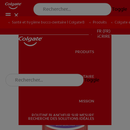
Toggle
Santé et hygiène bucco-dentaire | Colgate®
Produits
Colgate 
POUR LES PROFESSIONNELS
FR (FR)
S’INSCRIRE
PRODUITS
PRODUITS
SANTÉ BUCCO-DENTAIRE
Toggle
SANTÉ BUCCO-DENTAIRE
MISSION
ROUTINE BLANCHEUR SUR MESURE
MISSION
RECHERCHE DES SOLUTIONS IDÉALES