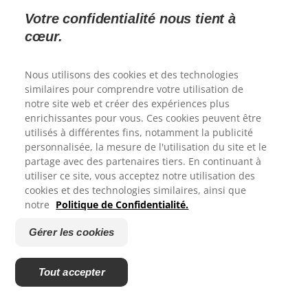
Votre confidentialité nous tient à
cœur.
Nous utilisons des cookies et des technologies
similaires pour comprendre votre utilisation de
PRODUITS
notre site web et créer des expériences plus
enrichissantes pour vous. Ces cookies peuvent être
SANTÉ BUCCO-DENTAIRE
utilisés à différentes fins, notamment la publicité
personnalisée, la mesure de l'utilisation du site et le
Merci de votre reponse.
partage avec des partenaires tiers. En continuant à
MISSION
utiliser ce site, vous acceptez notre utilisation des
cookies et des technologies similaires, ainsi que
BILAN DE SANTÉ BUCCO-DENTAIRE
Êtes-vous satisfait de votre experience sur le site Colgate?
notre
Politique de Confidentialité.
RECHERCHE DES SOLUTIONS IDÉALES
1
2
3
4
5
Gérer les cookies
ABONNEZ-VOUS
Envoyer
Tout accepter
NOUS CONTACTER
Powered by
FR (FR)