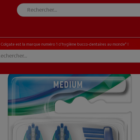
E BLANCHEUR SUR MESURE
RECHERCHE DES SOLUTIONS IDÉALES
INE BLANCHEUR SUR MESURE
RECHERCHE DES SOLUTIONS IDÉALES
Colgate est la marque numéro 1 d’hygiène bucco-dentaires au monde* !