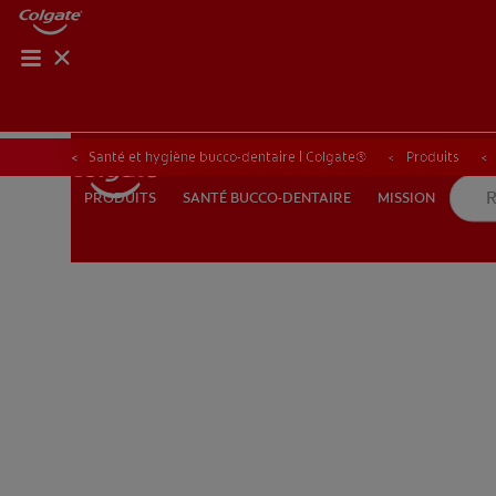
ROUTIN
ROUT
Santé et hygiène bucco-dentaire | Colgate®
Produits
SANTÉ BUCCO-DENTAIRE
MISSION
PRODUITS
PRODUITS
SANTÉ BUCCO-DENTAIRE
MISSION
POUR LES PROFESSIONNELS
FR (FR)
S’INSCRIRE