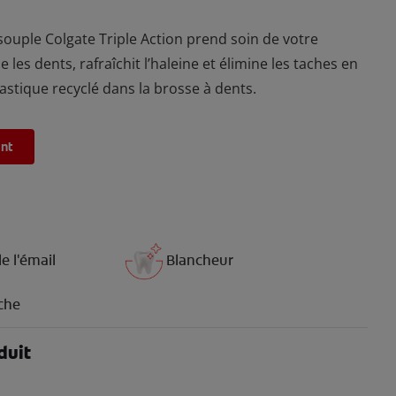
souple Colgate Triple Action prend soin de votre
ie les dents, rafraîchit l’haleine et élimine les taches en
lastique recyclé dans la brosse à dents.
ant
e l'émail
Blancheur
îche
duit