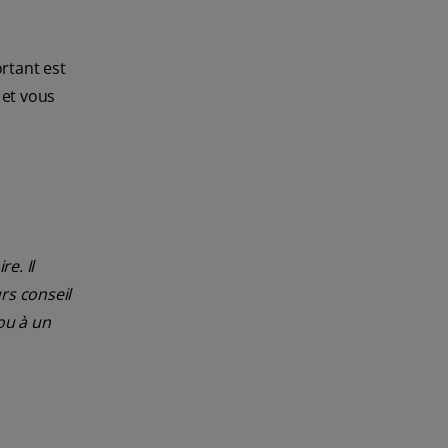
ortant est
 et vous
e. Il
rs conseil
ou à un