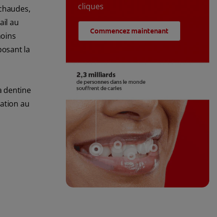
cliques
 chaudes,
ail au
Commencez maintenant
moins
posant la
a dentine
tation au