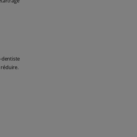
étartrage
-dentiste
 réduire.