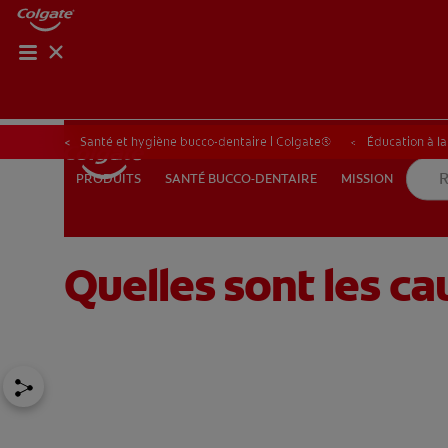
ROUTIN
ROUT
Santé et hygiène bucco-dentaire | Colgate®
Éducation à l
SANTÉ BUCCO-DENTAIRE
MISSION
PRODUITS
PRODUITS
SANTÉ BUCCO-DENTAIRE
MISSION
Quelles sont les ca
POUR LES PROFESSIONNELS
FR (FR)
S’INSCRIRE