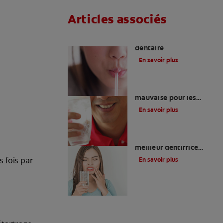
Articles associés
Soulager la sensibilité
dentaire
En savoir plus
L’eau gazeuse est-elle
mauvaise pour les
dents ?
En savoir plus
Que contient le
meilleur dentifrice
pour dents sensibles?
s fois par
En savoir plus