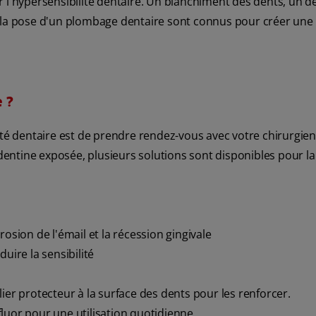
r l'hypersensibilité dentaire. Un blanchiment des dents, un d
u la pose d'un plombage dentaire sont connus pour créer une
e ?
ité dentaire est de prendre rendez-vous avec votre chirurgien
 dentine exposée, plusieurs solutions sont disponibles pour la
osion de l'émail et la récession gingivale
uire la sensibilité
ier protecteur à la surface des dents pour les renforcer.
luor pour une utilisation quotidienne