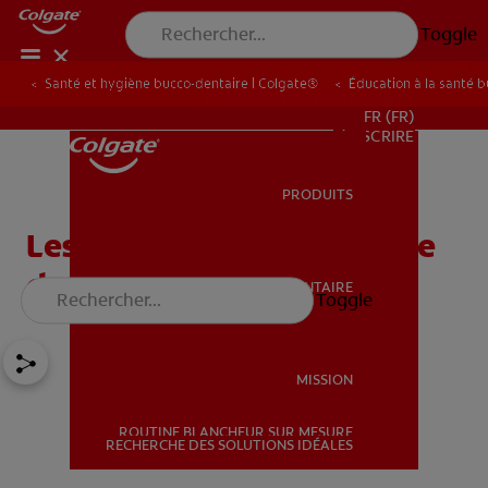
Toggle
Santé et hygiène bucco-dentaire | Colgate®
Éducation à la santé 
POUR LES PROFESSIONNELS
FR (FR)
S’INSCRIRE
PRODUITS
PRODUITS
Les dangers du détartrage
dentaire maison
SANTÉ BUCCO-DENTAIRE
Toggle
SANTÉ BUCCO-DENTAIRE
MISSION
ROUTINE BLANCHEUR SUR MESURE
MISSION
RECHERCHE DES SOLUTIONS IDÉALES