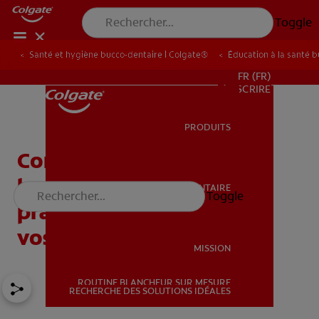
Toggle
Santé et hygiène bucco-dentaire | Colgate®
Éducation à la santé 
POUR LES PROFESSIONNELS
FR (FR)
S’INSCRIRE
PRODUITS
PRODUITS
Comment prévenir le
bruxisme : Conseils
SANTÉ BUCCO-DENTAIRE
Toggle
SANTÉ BUCCO-DENTAIRE
pratiques pour protéger
vos dents
MISSION
ROUTINE BLANCHEUR SUR MESURE
MISSION
RECHERCHE DES SOLUTIONS IDÉALES