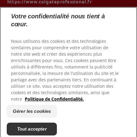
https://www.colgateprofessional.fr
Votre confidentialité nous tient à
cœur.
Nous utilisons des cookies et des technologies
similaires pour comprendre votre utilisation de
notre site web et créer des expériences plus
enrichissantes pour vous. Ces cookies peuvent être
utilisés à différentes fins, notamment la publicité
personnalisée, la mesure de l'utilisation du site et le
© 2026 Colgate-Palmolive Company. Tous droits réservés.
partage avec des partenaires tiers. En continuant à
utiliser ce site, vous acceptez notre utilisation des
cookies et des technologies similaires, ainsi que
Conditions d'utilisation
notre
Politique de Confidentialité.
Politique de confidentialité
Déclaration d'accessibilité
Gérer les cookies
Gérer les cookies
Fiche Produit relative aux qualité ou caractéristiques
Tout accepter
environnementales