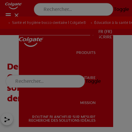
Toggle
Santé et hygiène bucco-dentaire | Colgate®
Éducation à la santé 
POUR LES PROFESSIONNELS
FR (FR)
S’INSCRIRE
PRODUITS
PRODUITS
Dentifrice anti-tartre :
Quelle efficacité pour le
SANTÉ BUCCO-DENTAIRE
Toggle
SANTÉ BUCCO-DENTAIRE
soin de vos
dents ?
MISSION
ROUTINE BLANCHEUR SUR MESURE
MISSION
RECHERCHE DES SOLUTIONS IDÉALES